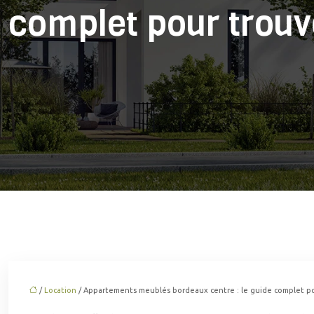
complet pour trouv
/
Location
/ Appartements meublés bordeaux centre : le guide complet p