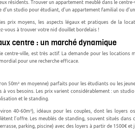
reux résidents. Trouver un appartement meublé dans le centre-v
isse d’un studio pour étudiant, d’un appartement familial ou d’
 les prix moyens, les aspects légaux et pratiques de la loc
z-vous à trouver votre nid douillet bordelais !
eaux centre : un marché dynamique
centre-ville, est très actif. La demande pour les locations me
imordial pour une recherche efficace.
iron 50m² en moyenne) parfaits pour les étudiants ou les jeu
 à vos besoins. Les prix varient considérablement : un studi
isation et le standing.
ron 40-60m²), idéaux pour les couples, dont les loyers osc
ètent l’offre. Les meublés de standing, souvent situés dans 
rrasse, parking, piscine) avec des loyers à partir de 1500€ et j