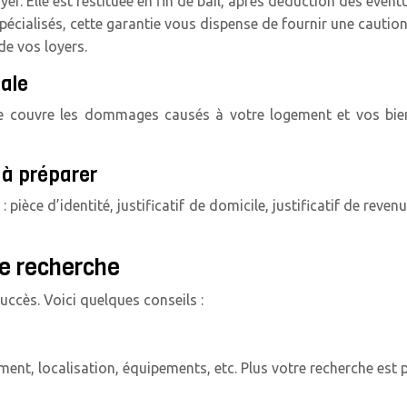
r. Elle est restituée en fin de bail, après déduction des éven
cialisés, cette garantie vous dispense de fournir une caution
e vos loyers.
gale
le couvre les dommages causés à votre logement et vos biens
 à préparer
pièce d’identité, justificatif de domicile, justificatif de revenu
re recherche
ccès. Voici quelques conseils :
ment, localisation, équipements, etc. Plus votre recherche est pr