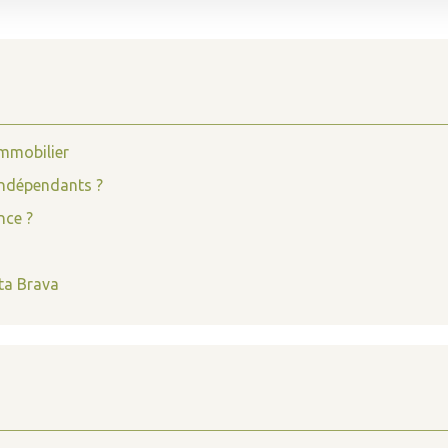
immobilier
indépendants ?
nce ?
ta Brava